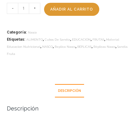
-
+
AÑADIR AL CARRITO
Categoría:
Nasco
Etiquetas:
,
,
,
,
ALIMENTO
Cubos De Sandía
EDUCACIÓN
FRUTAS
Material
,
,
,
,
,
Educacion Nutricional
NASCO
Replica Nasco
RÉPLICAS
Réplicas Nasco
Sandía.
Fruta
DESCRIPCIÓN
Descripción