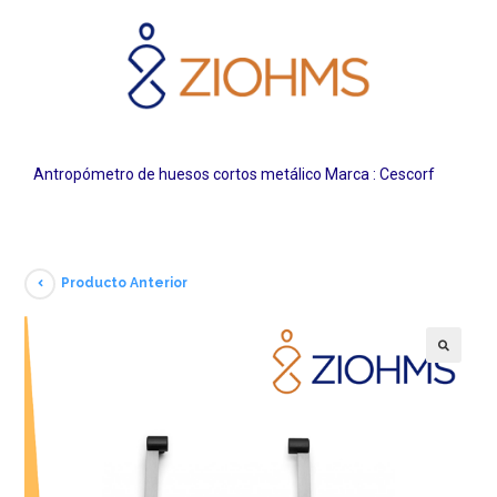
Antropómetro de huesos cortos metálico Marca : Cescorf
Producto Anterior