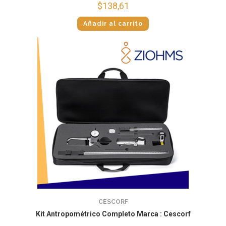
$
138,61
Añadir al carrito
CESCORF
Kit Antropométrico Completo Marca : Cescorf