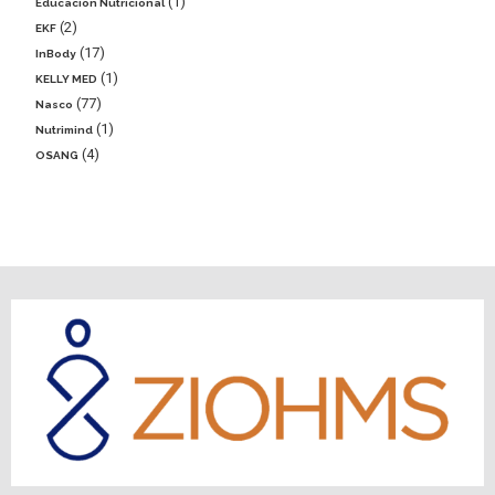
1
Educacion Nutricional
2
EKF
17
InBody
1
KELLY MED
77
Nasco
1
Nutrimind
4
OSANG