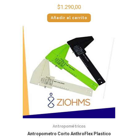
$
1.290,00
Añadir al carrito
Antropométricos
Antropometro Corto AnthroFlex Plastico