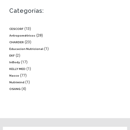
Categorías:
13
CESCORF
28
Antropométricos
23
CHARDER
1
Educacion Nutricional
2
EKF
17
InBody
1
KELLY MED
77
Nasco
1
Nutrimind
4
OSANG