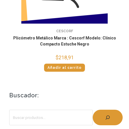
CESCORF
Plicómetro Metálico Marca : Cescorf Modelo: Clínico
Compacto Estuche Negro
$
218,91
Añadir al carrito
Buscador: