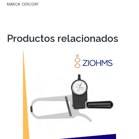
MARCA: CERCORF
Productos relacionados