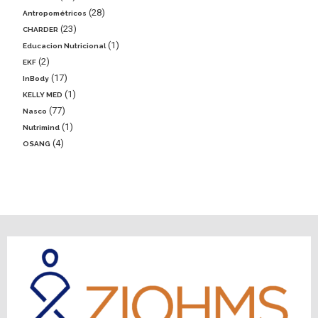
28
Antropométricos
23
CHARDER
1
Educacion Nutricional
2
EKF
17
InBody
1
KELLY MED
77
Nasco
1
Nutrimind
4
OSANG