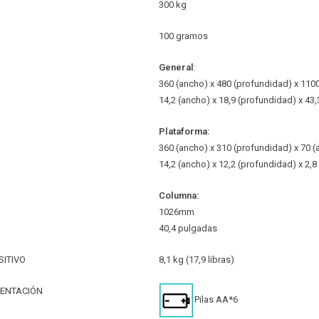
300 kg
100 gramos
General
:
360 (ancho) x 480 (profundidad) x 110
14,2 (ancho) x 18,9 (profundidad) x 43,
Plataforma:
360 (ancho) x 310 (profundidad) x 70 (
14,2 (ancho) x 12,2 (profundidad) x 2,8
Columna:
1026mm
40,4 pulgadas
SITIVO
8,1 kg (17,9 libras)
MENTACIÓN
Pilas AA*6