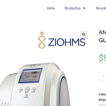
Inicio
Productos
Nosot
A
GL
$
-
Cate
Etiq
Hemo