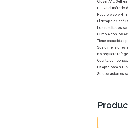
Clover A1c Self es
Utiliza el método 
Requiere solo 4 mi
El tiempo de anál
Los resultados se
Cumple con los est
Tiene capacidad p
Sus dimensiones a
No requiere refrig
Cuenta con conecti
Es apto para su us
Su operación es se
Produc