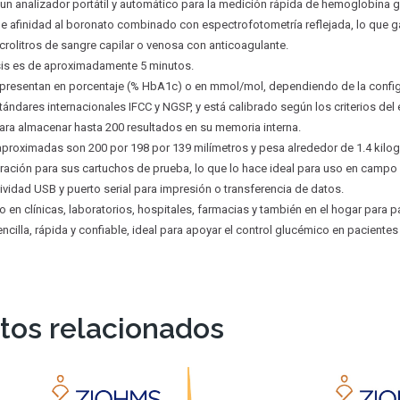
 un analizador portátil y automático para la medición rápida de hemoglobina g
de afinidad al boronato combinado con espectrofotometría reflejada, lo que g
crolitros de sangre capilar o venosa con anticoagulante.
isis es de aproximadamente 5 minutos.
 presentan en porcentaje (% HbA1c) o en mmol/mol, dependiendo de la config
ándares internacionales IFCC y NGSP, y está calibrado según los criterios del
ara almacenar hasta 200 resultados en su memoria interna.
proximadas son 200 por 198 por 139 milímetros y pesa alrededor de 1.4 kilo
eración para sus cartuchos de prueba, lo que lo hace ideal para uso en campo o
vidad USB y puerto serial para impresión o transferencia de datos.
o en clínicas, laboratorios, hospitales, farmacias y también en el hogar para
ncilla, rápida y confiable, ideal para apoyar el control glucémico en pacientes
tos relacionados