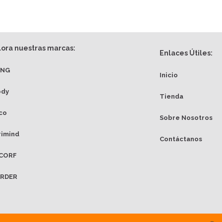
lora nuestras marcas:
Enlaces Útiles:
ANG
Inicio
ody
Tienda
co
Sobre Nosotros
rimind
Contáctanos
CORF
RDER