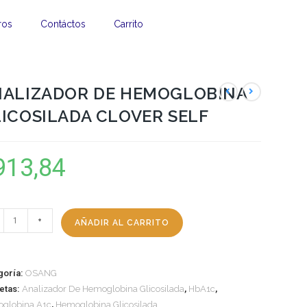
ros
Contáctos
Carrito
NALIZADOR DE HEMOGLOBINA
ICOSILADA CLOVER SELF
913,84
+
AÑADIR AL CARRITO
goría:
OSANG
uetas:
Analizador De Hemoglobina Glicosilada
,
HbA1c
,
globina A1c
,
Hemoglobina Glicosilada