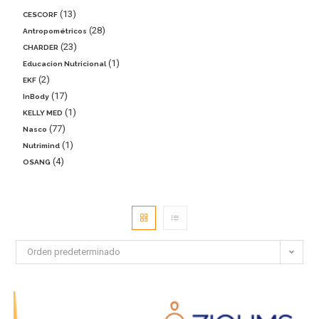
13
CESCORF
28
Antropométricos
23
CHARDER
1
Educacion Nutricional
2
EKF
17
InBody
1
KELLY MED
77
Nasco
1
Nutrimind
4
OSANG
Orden predeterminado