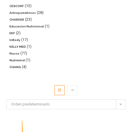
13
CESCORF
28
Antropométricos
23
CHARDER
1
Educacion Nutricional
2
EKF
17
InBody
1
KELLY MED
77
Nasco
1
Nutrimind
4
OSANG
Orden predeterminado