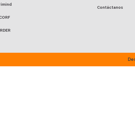
rimind
Contáctanos
CORF
RDER
Des