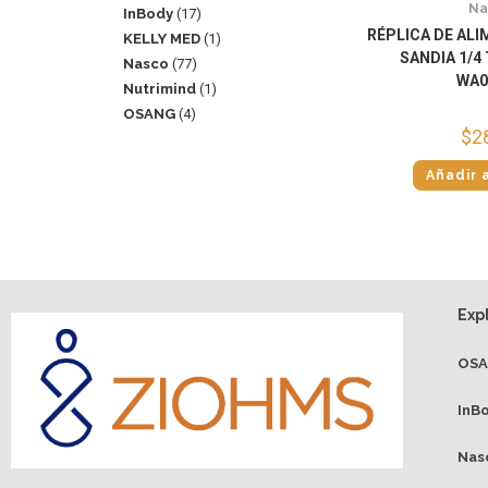
Na
InBody
17
RÉPLICA DE AL
KELLY MED
1
SANDIA 1/4
Nasco
77
WA0
Nutrimind
1
OSANG
4
$
2
Añadir a
Exp
OS
InB
Nas