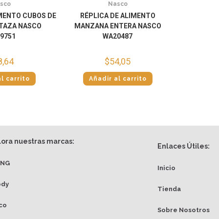
sco
Nasco
IMENTO CUBOS DE
RÉPLICA DE ALIMENTO
 TAZA NASCO
MANZANA ENTERA NASCO
9751
WA20487
8,64
$
54,05
l carrito
Añadir al carrito
lora nuestras marcas:
Enlaces Útiles:
ANG
Inicio
ody
Tienda
co
Sobre Nosotros