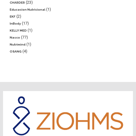
23
CHARDER
1
Educacion Nutricional
2
EKF
17
InBody
1
KELLY MED
77
Nasco
1
Nutrimind
4
OSANG