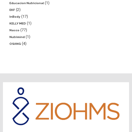
1
Educacion Nutricional
2
EKF
17
InBody
1
KELLY MED
77
Nasco
1
Nutrimind
4
OSANG