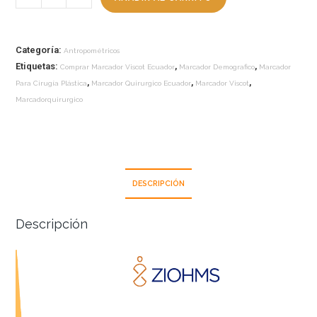
Categoría:
Antropométricos
Etiquetas:
,
,
Comprar Marcador Viscot Ecuador
Marcador Demografico
Marcador
,
,
,
Para Cirugía Plástica
Marcador Quirurgico Ecuador
Marcador Viscot
Marcadorquirurgico
DESCRIPCIÓN
Descripción