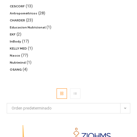
13
CESCORF
28
Antropométricos
23
CHARDER
1
Educacion Nutricional
2
EKF
17
InBody
1
KELLY MED
77
Nasco
1
Nutrimind
4
OSANG
Orden predeterminado