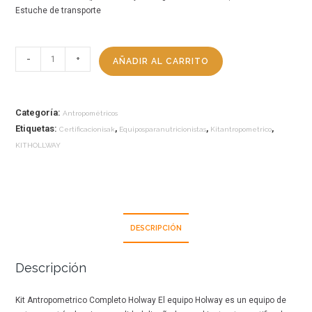
Estuche de transporte
-
+
AÑADIR AL CARRITO
Categoría:
Antropométricos
Etiquetas:
,
,
,
Certificacionisak
Equiposparanutricionistas
Kitantropometrico
KITHOLLWAY
DESCRIPCIÓN
Descripción
Kit Antropometrico Completo Holway El equipo Holway es un equipo de