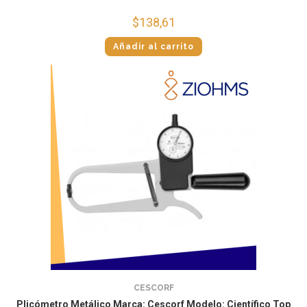
$
138,61
Añadir al carrito
CESCORF
Plicómetro Metálico Marca: Cescorf Modelo: Científico Top