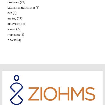
23
CHARDER
1
Educacion Nutricional
2
EKF
17
InBody
1
KELLY MED
77
Nasco
1
Nutrimind
4
OSANG