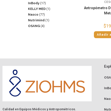
CES
InBody
17
Antropómetro D
KELLY MED
1
Met
Nasco
77
Nutrimind
1
$
19
OSANG
4
Añadir a
Exp
OS
InB
Nas
Calidad en Equipos Médicos y Antropométricos.
Nut