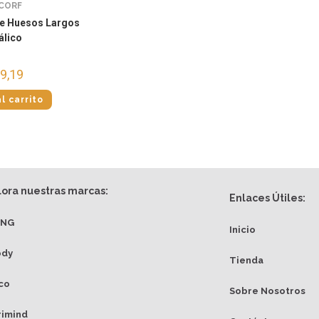
CORF
e Huesos Largos
álico
9,19
l carrito
lora nuestras marcas:
Enlaces Útiles:
ANG
Inicio
ody
Tienda
co
Sobre Nosotros
rimind