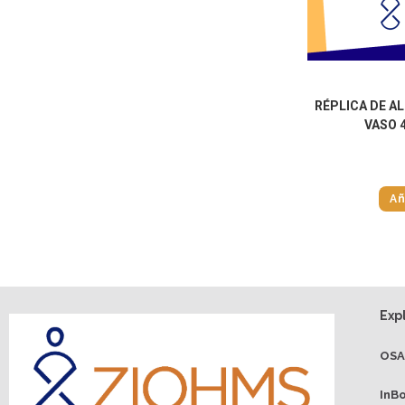
RÉPLICA DE A
VASO 
Añ
Exp
OS
InB