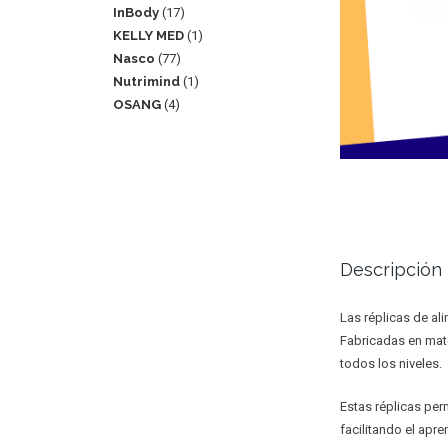
InBody
17
KELLY MED
1
Nasco
77
Nutrimind
1
OSANG
4
Descripción
Las réplicas de al
Fabricadas en mate
todos los niveles.
Estas réplicas per
facilitando el apre