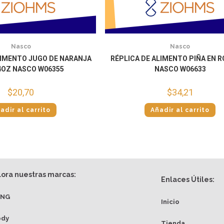
Nasco
Nasco
LIMENTO JUGO DE NARANJA
RÉPLICA DE ALIMENTO PIÑA EN 
4OZ NASCO W06355
NASCO W06633
$
20,70
$
34,21
adir al carrito
Añadir al carrito
lora nuestras marcas:
Enlaces Útiles:
ANG
Inicio
ody
Tienda