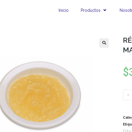
Inicio
Productos
Nosot
RÉ
M
$
-
Cate
Etiq
Educ