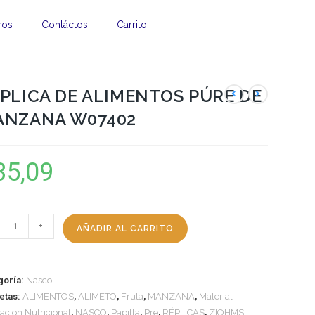
ros
Contáctos
Carrito
PLICA DE ALIMENTOS PÚRE DE
ANZANA W07402
35,09
+
AÑADIR AL CARRITO
goría:
Nasco
uetas:
ALIMENTOS
,
ALIMETO
,
Fruta
,
MANZANA
,
Material
acion Nutricional
,
NASCO
,
Papilla
,
Pre
,
RÉPLICAS
,
ZIOHMS