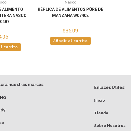
sco
Nasco
E ALIMENTO
RÉPLICA DE ALIMENTOS PÚRE DE
NTERA NASCO
MANZANA W07402
0487
$
35,09
4,05
Añadir al carrito
l carrito
lora nuestras marcas:
Enlaces Útiles:
ANG
Inicio
ody
Tienda
co
Sobre Nosotros