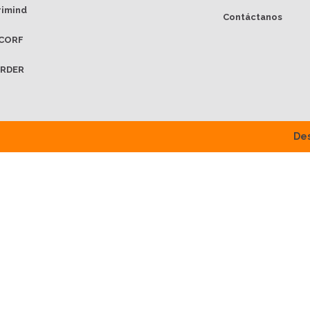
rimind
Contáctanos
CORF
RDER
Des