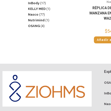
Na
InBody
17
RÉPLICA D
KELLY MED
1
MANZANA E
Nasco
77
WA2
Nutrimind
1
OSANG
4
$
5
Añadir a
Exp
OS
InB
Nas