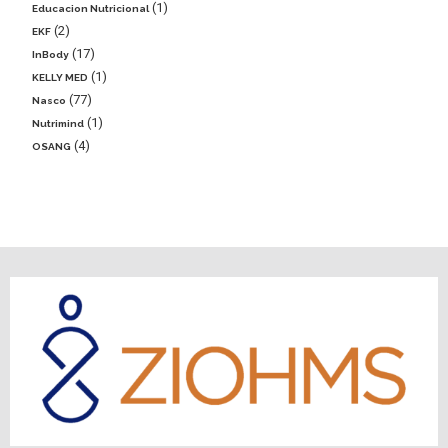
1
Educacion Nutricional
2
EKF
17
InBody
1
KELLY MED
77
Nasco
1
Nutrimind
4
OSANG