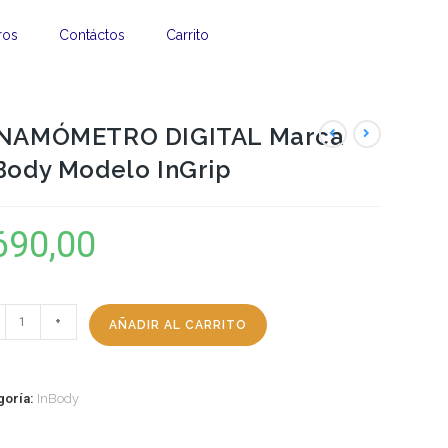
ros
Contáctos
Carrito
NAMÓMETRO DIGITAL Marca
Body Modelo InGrip
690,00
+
AÑADIR AL CARRITO
goría:
InBody