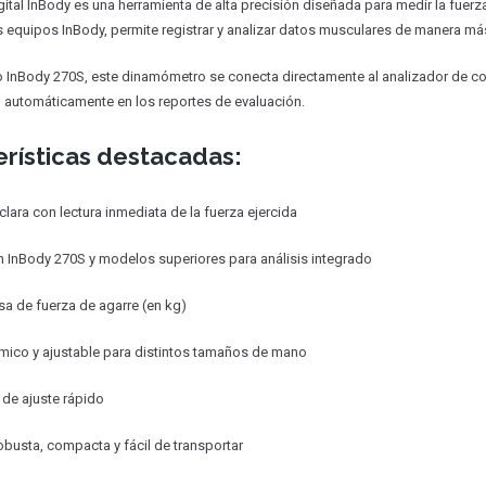
ital InBody es una herramienta de alta precisión diseñada para medir la fuerza
s equipos InBody, permite registrar y analizar datos musculares de manera má
o InBody 270S, este dinamómetro se conecta directamente al analizador de c
 automáticamente en los reportes de evaluación.
rísticas destacadas:
 clara con lectura inmediata de la fuerza ejercida
 InBody 270S y modelos superiores para análisis integrado
sa de fuerza de agarre (en kg)
ico y ajustable para distintos tamaños de mano
 de ajuste rápido
obusta, compacta y fácil de transportar