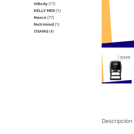
InBody
17
KELLY MED
1
Nasco
77
Nutrimind
1
OSANG
4
Descripción