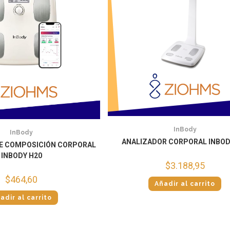
InBody
InBody
ANALIZADOR CORPORAL INBOD
E COMPOSICIÓN CORPORAL
INBODY H20
$
3.188,95
$
464,60
Añadir al carrito
adir al carrito