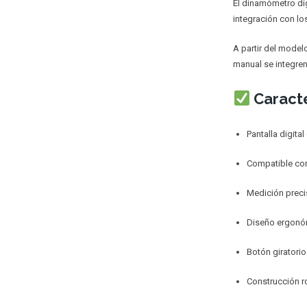
El dinamómetro dig
integración con lo
A partir del model
manual se integren
Caracte
Pantalla digital
Compatible con
Medición preci
Diseño ergonóm
Botón giratorio
Construcción r