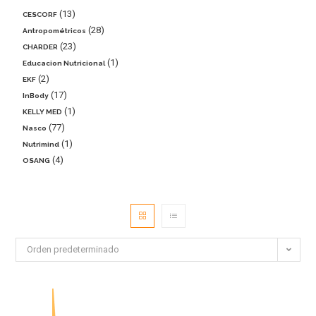
13
CESCORF
28
Antropométricos
23
CHARDER
1
Educacion Nutricional
2
EKF
17
InBody
1
KELLY MED
77
Nasco
1
Nutrimind
4
OSANG
Orden predeterminado