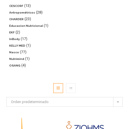
13
CESCORF
28
Antropométricos
23
CHARDER
1
Educacion Nutricional
2
EKF
17
InBody
1
KELLY MED
77
Nasco
1
Nutrimind
4
OSANG
Orden predeterminado