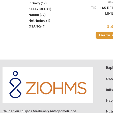
OS
InBody
17
TIRILLAS DE
KELLY MED
1
LIP
Nasco
77
Nutrimind
1
$
5
OSANG
4
Añadir a
Exp
OS
InB
Nas
Calidad en Equipos Médicos y Antropométricos.
Nut