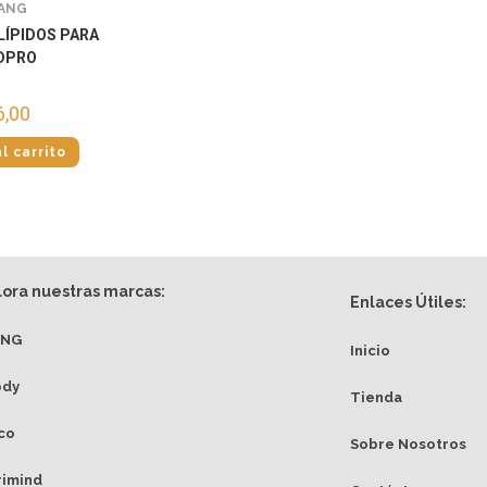
ANG
 LÍPIDOS PARA
IDPRO
6,00
l carrito
lora nuestras marcas:
Enlaces Útiles:
ANG
Inicio
ody
Tienda
co
Sobre Nosotros
rimind