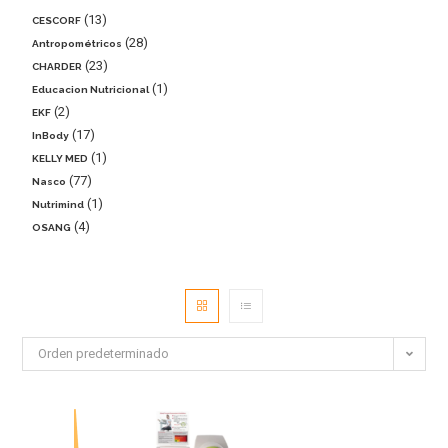
13
CESCORF
28
Antropométricos
23
CHARDER
1
Educacion Nutricional
2
EKF
17
InBody
1
KELLY MED
77
Nasco
1
Nutrimind
4
OSANG
Orden predeterminado