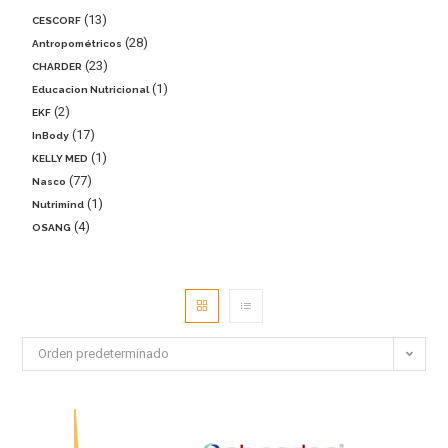
13
CESCORF
28
Antropométricos
23
CHARDER
1
Educacion Nutricional
2
EKF
17
InBody
1
KELLY MED
77
Nasco
1
Nutrimind
4
OSANG
Orden predeterminado