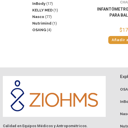
CHA
InBody
17
INFANTÓMETRO
KELLY MED
1
PARA BA
Nasco
77
Nutrimind
1
$
17
OSANG
4
Añadir a
Exp
OS
InB
Nas
Calidad en Equipos Médicos y Antropométricos.
Nut