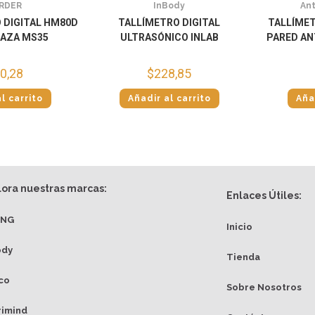
RDER
InBody
Ant
 DIGITAL HM80D
TALLÍMETRO DIGITAL
TALLÍMET
LAZA MS35
ULTRASÓNICO INLAB
PARED AN
0,28
$
228,85
l carrito
Añadir al carrito
Aña
lora nuestras marcas:
Enlaces Útiles:
ANG
Inicio
ody
Tienda
co
Sobre Nosotros
rimind