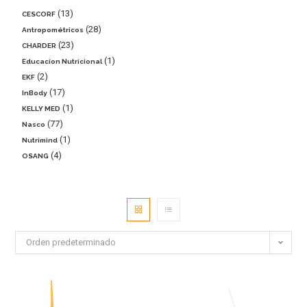
13
CESCORF
28
Antropométricos
23
CHARDER
1
Educacion Nutricional
2
EKF
17
InBody
1
KELLY MED
77
Nasco
1
Nutrimind
4
OSANG
Orden predeterminado