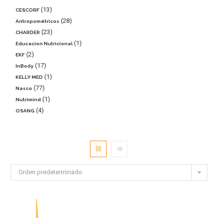
13
CESCORF
28
Antropométricos
23
CHARDER
1
Educacion Nutricional
2
EKF
17
InBody
1
KELLY MED
77
Nasco
1
Nutrimind
4
OSANG
Orden predeterminado