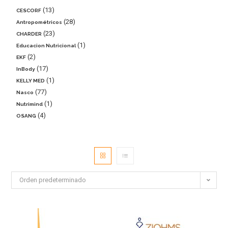
13
CESCORF
28
Antropométricos
23
CHARDER
1
Educacion Nutricional
2
EKF
17
InBody
1
KELLY MED
77
Nasco
1
Nutrimind
4
OSANG
Orden predeterminado