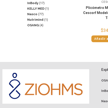
CES
InBody
17
Plicómetro M
KELLY MED
1
Cescorf Modelo
Nasco
77
T
Nutrimind
1
OSANG
4
$
34
Añadir a
Exp
OS
InB
Nas