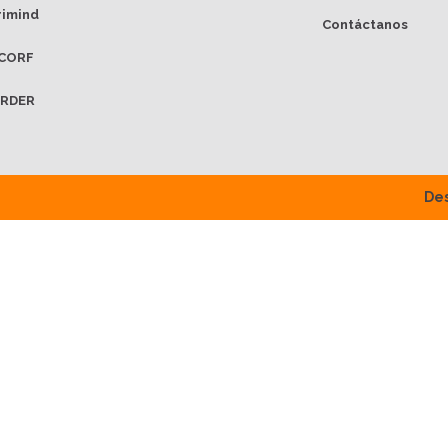
rimind
Contáctanos
CORF
RDER
Des