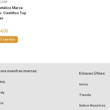
CORF
etálico Marca:
: Científico Top
ec
4,00
l carrito
lora nuestras marcas:
Enlaces Útiles:
ANG
Inicio
ody
Tienda
co
Sobre Nosotros