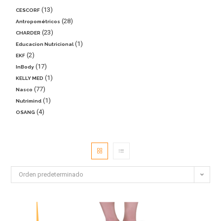
13
CESCORF
28
Antropométricos
23
CHARDER
1
Educacion Nutricional
2
EKF
17
InBody
1
KELLY MED
77
Nasco
1
Nutrimind
4
OSANG
Orden predeterminado