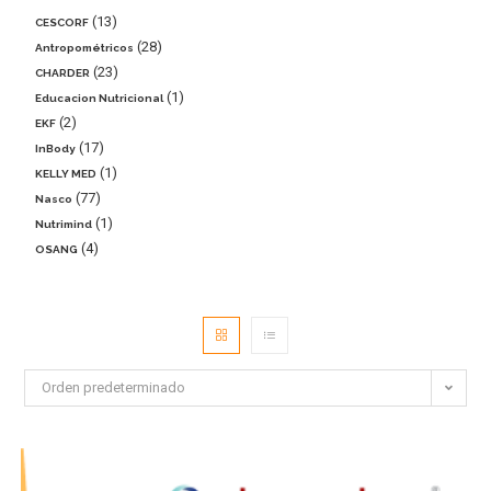
13
CESCORF
28
Antropométricos
23
CHARDER
1
Educacion Nutricional
2
EKF
17
InBody
1
KELLY MED
77
Nasco
1
Nutrimind
4
OSANG
Orden predeterminado