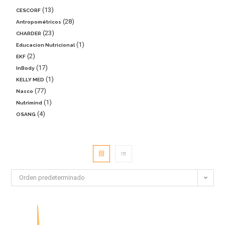
13
CESCORF
28
Antropométricos
23
CHARDER
1
Educacion Nutricional
2
EKF
17
InBody
1
KELLY MED
77
Nasco
1
Nutrimind
4
OSANG
Orden predeterminado