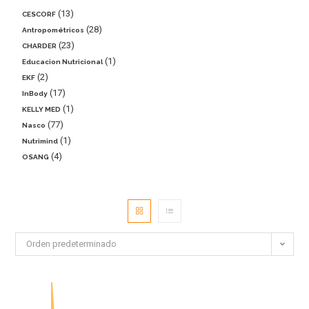
13
CESCORF
28
Antropométricos
23
CHARDER
1
Educacion Nutricional
2
EKF
17
InBody
1
KELLY MED
77
Nasco
1
Nutrimind
4
OSANG
Orden predeterminado