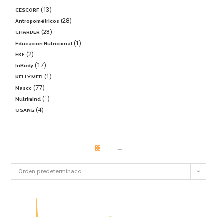
13
CESCORF
28
Antropométricos
23
CHARDER
1
Educacion Nutricional
2
EKF
17
InBody
1
KELLY MED
77
Nasco
1
Nutrimind
4
OSANG
Orden predeterminado