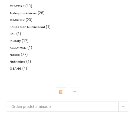
13
CESCORF
28
Antropométricos
23
CHARDER
1
Educacion Nutricional
2
EKF
17
InBody
1
KELLY MED
77
Nasco
1
Nutrimind
4
OSANG
Orden predeterminado