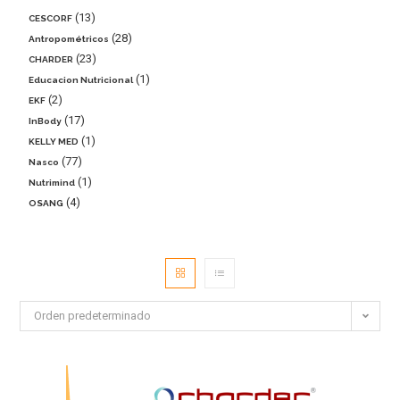
13
CESCORF
28
Antropométricos
23
CHARDER
1
Educacion Nutricional
2
EKF
17
InBody
1
KELLY MED
77
Nasco
1
Nutrimind
4
OSANG
Orden predeterminado