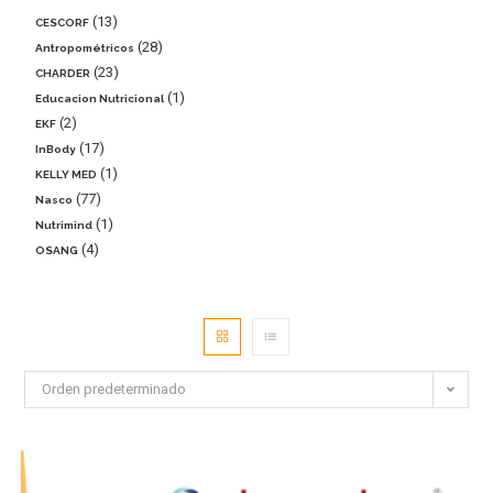
13
CESCORF
28
Antropométricos
23
CHARDER
1
Educacion Nutricional
2
EKF
17
InBody
1
KELLY MED
77
Nasco
1
Nutrimind
4
OSANG
Orden predeterminado