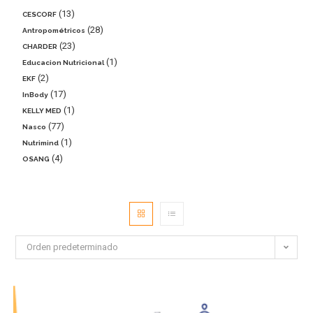
13
CESCORF
28
Antropométricos
23
CHARDER
1
Educacion Nutricional
2
EKF
17
InBody
1
KELLY MED
77
Nasco
1
Nutrimind
4
OSANG
Orden predeterminado