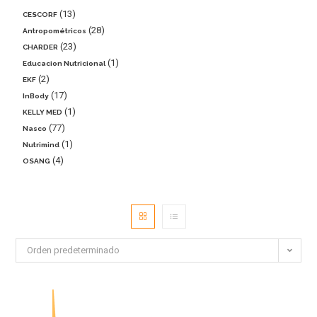
13
CESCORF
28
Antropométricos
23
CHARDER
1
Educacion Nutricional
2
EKF
17
InBody
1
KELLY MED
77
Nasco
1
Nutrimind
4
OSANG
Orden predeterminado