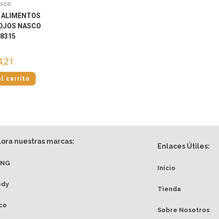
sco
E ALIMENTOS
ROJOS NASCO
8315
4,21
l carrito
lora nuestras marcas:
Enlaces Útiles:
ANG
Inicio
ody
Tienda
co
Sobre Nosotros