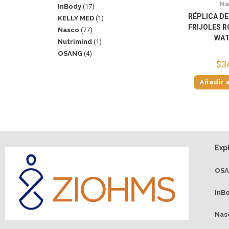
Na
InBody
17
RÉPLICA D
KELLY MED
1
FRIJOLES 
Nasco
77
WA1
Nutrimind
1
OSANG
4
$
3
Añadir a
Exp
OS
InB
Nas