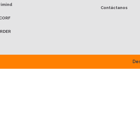
rimind
Contáctanos
CORF
RDER
Des