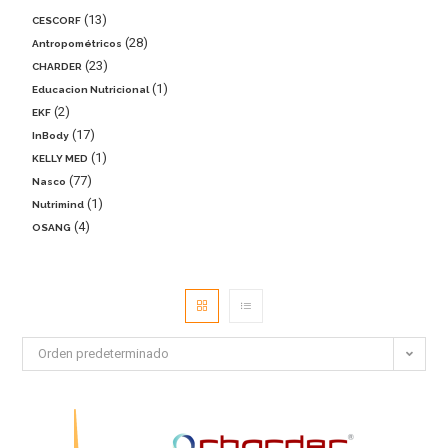
13
CESCORF
28
Antropométricos
23
CHARDER
1
Educacion Nutricional
2
EKF
17
InBody
1
KELLY MED
77
Nasco
1
Nutrimind
4
OSANG
Orden predeterminado