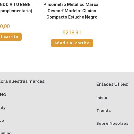
NDO A TU BEBE
Plicómetro Metálico Marca :
Complementaria)
Cescorf Modelo: Clínico
Compacto Estuche Negro
0,00
$
218,91
l carrito
Añadir al carrito
lora nuestras marcas:
Enlaces Útiles:
ANG
Inicio
ody
Tienda
co
Sobre Nosotros
rimind