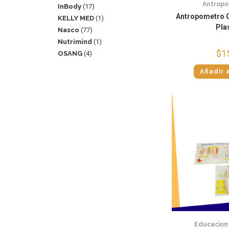
Antropo
InBody
17
Antropometro C
KELLY MED
1
Pla
Nasco
77
Nutrimind
1
$
1
OSANG
4
Añadir a
Educacion 