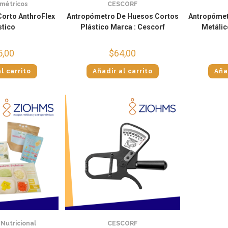
métricos
CESCORF
orto AnthroFlex
Antropómetro De Huesos Cortos
Antropómet
stico
Plástico Marca : Cescorf
Metálic
5,00
$
64,00
l carrito
Añadir al carrito
Aña
Nutricional
CESCORF