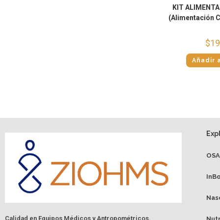
KIT ALIMENTA
(Alimentación 
$
19
Añadir a
Exp
OS
InB
Nas
Calidad en Equipos Médicos y Antropométricos.
Nut