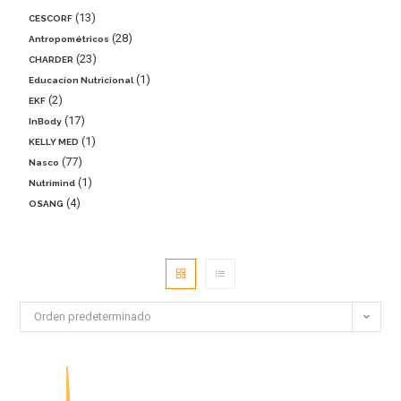
13
CESCORF
28
Antropométricos
23
CHARDER
1
Educacion Nutricional
2
EKF
17
InBody
1
KELLY MED
77
Nasco
1
Nutrimind
4
OSANG
Orden predeterminado