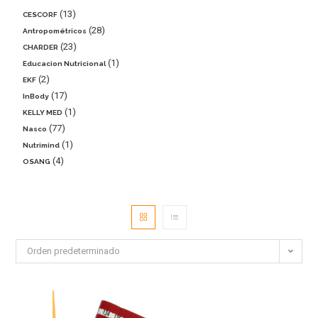
13
CESCORF
28
Antropométricos
23
CHARDER
1
Educacion Nutricional
2
EKF
17
InBody
1
KELLY MED
77
Nasco
1
Nutrimind
4
OSANG
Orden predeterminado