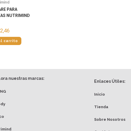
imind
RE PARA
TAS NUTRIMIND
2,46
l carrito
lora nuestras marcas:
Enlaces Útiles:
ANG
Inicio
ody
Tienda
co
Sobre Nosotros
rimind