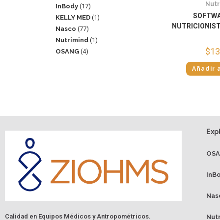
Nutr
InBody
17
SOFTWA
KELLY MED
1
NUTRICIONIS
Nasco
77
Nutrimind
1
$
13
OSANG
4
Añadir a
Exp
OS
InB
Nas
Calidad en Equipos Médicos y Antropométricos.
Nut