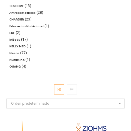
13
CESCORF
28
Antropométricos
23
CHARDER
1
Educacion Nutricional
2
EKF
17
InBody
1
KELLY MED
77
Nasco
1
Nutrimind
4
OSANG
Orden predeterminado