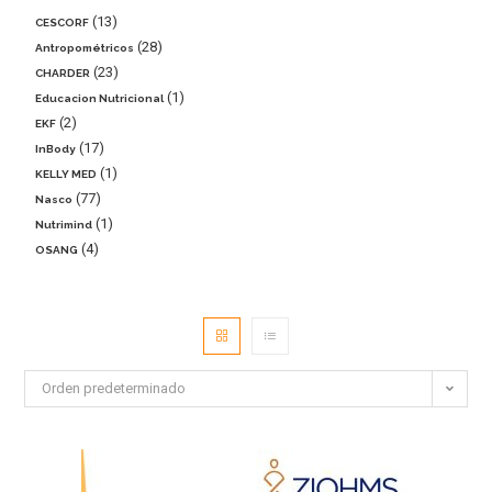
13
CESCORF
28
Antropométricos
23
CHARDER
1
Educacion Nutricional
2
EKF
17
InBody
1
KELLY MED
77
Nasco
1
Nutrimind
4
OSANG
Orden predeterminado