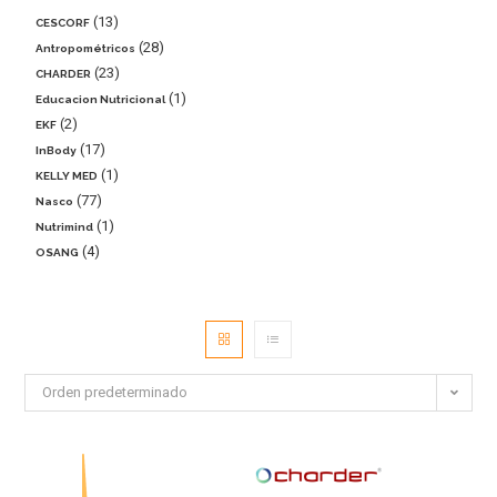
13
CESCORF
28
Antropométricos
23
CHARDER
1
Educacion Nutricional
2
EKF
17
InBody
1
KELLY MED
77
Nasco
1
Nutrimind
4
OSANG
Orden predeterminado