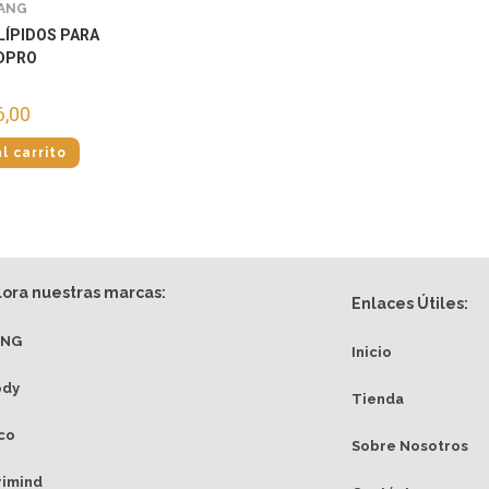
ANG
 LÍPIDOS PARA
IDPRO
6,00
l carrito
lora nuestras marcas:
Enlaces Útiles:
ANG
Inicio
ody
Tienda
co
Sobre Nosotros
rimind