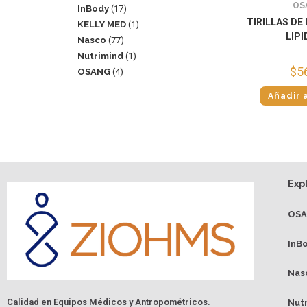
OS
InBody
17
TIRILLAS DE
KELLY MED
1
LIP
Nasco
77
Nutrimind
1
$
5
OSANG
4
Añadir a
Exp
OS
InB
Nas
Calidad en Equipos Médicos y Antropométricos.
Nut